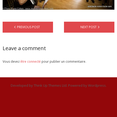
Contact
PREVIOUS POST
NEXT POST
Leave a comment
Vous devez
être connecté
pour publier un commentaire.
Developed by
Think Up Themes Ltd
. Powered by
Wordpress
.