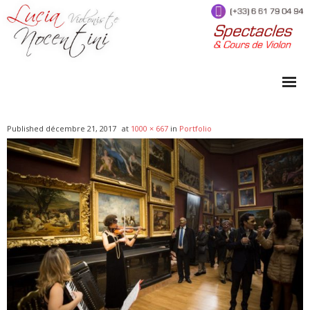
Prestations
Published
décembre 21, 2017
at
1000 × 667
in
Portfolio
Accueil
Portfolio
Répertoire
Cours de violon
Qui suis-je ?
Tarifs